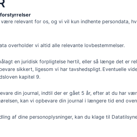
R
forstyrrelser
e være relevant for os, og vi vil kun indhente persondata, h
a overholder vi altid alle relevante lovbestemmelser.
lagt en juridisk forpligtelse hertil, eller så længe det er 
opbevare sikkert, ligesom vi har tavshedspligt. Eventuelle vi
dsloven kapitel 9.
evare din journal, indtil der er gået 5 år, efter at du har 
ørelsen, kan vi opbevare din journal i længere tid end oven
ing af dine personoplysninger, kan du klage til Datatilsy