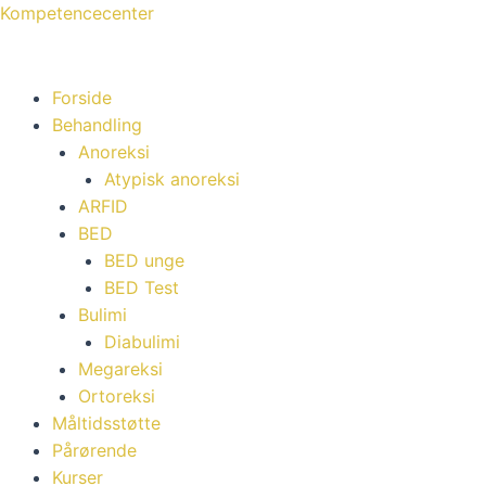
Menu
Menu
Kompetencecenter
Forside
Behandling
Anoreksi
Atypisk anoreksi
ARFID
BED
BED unge
BED Test
Bulimi
Diabulimi
Megareksi
Ortoreksi
Måltidsstøtte
Pårørende
Kurser