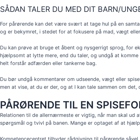
SÅDAN TALER DU MED DIT BARN/UNG
For pårørende kan det være svært at tage hul på en samtale
og er bekymret, i stedet for at fokusere på mad, vægt el
Du kan prøve at bruge et åbent og nysgerrigt sprog, for ek
hjælpsomt at lytte mere, end du taler, og undgå at komme 
helt forstår adfærden eller tankerne bag.
Du bør undgå kommentarer om udseende, vægt eller spiseva
men at vise, at du er der, og at I kan tale sammen om det,
PÅRØRENDE TIL EN SPISEF
Relationen til de allernærmeste er vigtig, når man skal ud 
spørgsmål og tvivl på banen. Mange er optaget af at hjæl
Kompetencecentret tilbyder rådgivning til pårørende såvel 