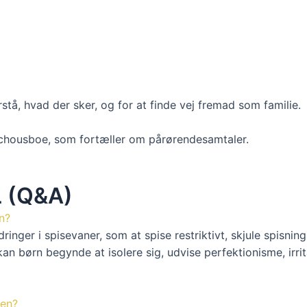
tå, hvad der sker, og for at finde vej fremad som familie.
 Schousboe, som fortæller om pårørendesamtaler.
 (Q&A)
n?
inger i spisevaner, som at spise restriktivt, skjule spisnin
ørn begynde at isolere sig, udvise perfektionisme, irritat
nen?