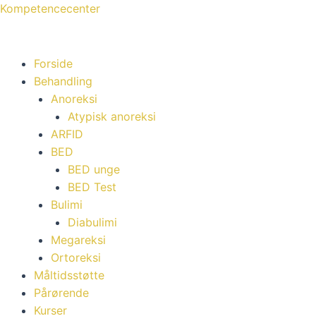
Gå
Menu
Menu
Kompetencecenter
til
indholdet
Forside
Behandling
Anoreksi
Atypisk anoreksi
ARFID
BED
BED unge
BED Test
Bulimi
Diabulimi
Megareksi
Ortoreksi
Måltidsstøtte
Pårørende
Kurser