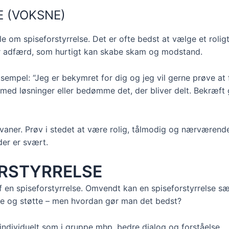
E (VOKSNE)
 om spiseforstyrrelse. Det er ofte bedst at vælge et roligt
ler adfærd, som hurtigt kan skabe skam og modstand.
sempel: “Jeg er bekymret for dig og jeg vil gerne prøve at 
med løsninger eller bedømme det, der bliver delt. Bekræft
ner. Prøv i stedet at være rolig, tålmodig og nærværende
 der er svært.
ORSTYRRELSE
af en spiseforstyrrelse. Omvendt kan en spiseforstyrrelse sæ
pe og støtte – men hvordan gør man det bedst?
individuelt som i gruppe mhp. bedre dialog og forståelse.