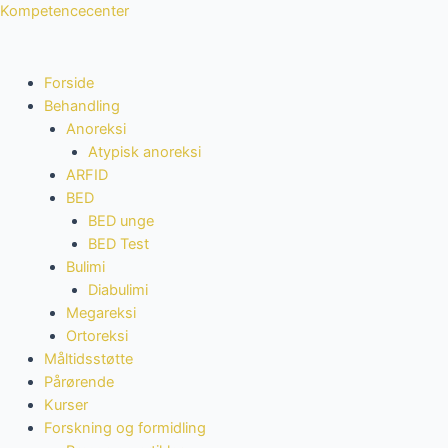
Gå
Menu
Menu
Søg
Kompetencecenter
til
efter:
indholdet
Forside
Behandling
Anoreksi
Atypisk anoreksi
ARFID
BED
BED unge
BED Test
Bulimi
Diabulimi
Megareksi
Ortoreksi
Måltidsstøtte
Pårørende
Kurser
Forskning og formidling